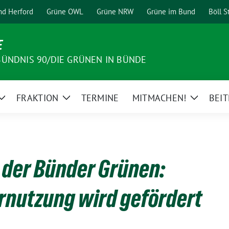
nd Herford
Grüne OWL
Grüne NRW
Grüne im Bund
Böll S
E
ÜNDNIS 90/DIE GRÜNEN IN BÜNDE
FRAKTION
TERMINE
MITMACHEN!
BEI
Zeige
Zeige
Zeige
Untermenü
Untermenü
Unterme
e der Bünder Grünen:
nutzung wird gefördert