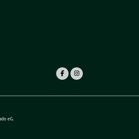
ado eG
.